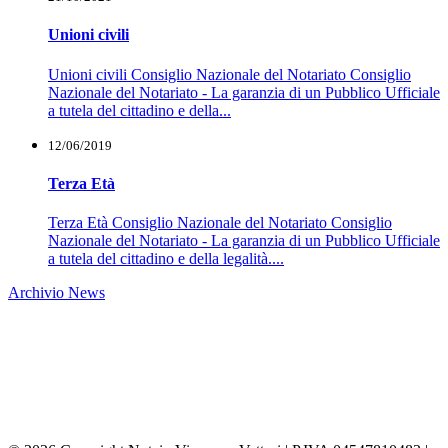
Unioni civili
Unioni civili Consiglio Nazionale del Notariato Consiglio
Nazionale del Notariato - La garanzia di un Pubblico Ufficiale
a tutela del cittadino e della...
12/06/2019
Terza Età
Terza Età Consiglio Nazionale del Notariato Consiglio
Nazionale del Notariato - La garanzia di un Pubblico Ufficiale
a tutela del cittadino e della legalità....
Archivio News
Notaio Vincenzo Vettori
Sede:
Via Caverni n.127 - 50056 Montelupo Fiorentino (FI)
Tel.
0571 913435
-
0571 911067
Ufficio Secondario:
Via dei Della Robbia n. 10 - 50132
Firenze
Tel.
055 663053
-
055 6235868
email:
studio@notaiovettori.com