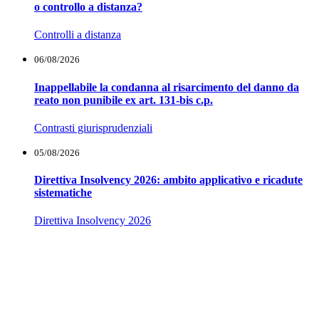
o controllo a distanza?
Controlli a distanza
06/08/2026
Inappellabile la condanna al risarcimento del danno da
reato non punibile ex art. 131-bis c.p.
Contrasti giurisprudenziali
05/08/2026
Direttiva Insolvency 2026: ambito applicativo e ricadute
sistematiche
Direttiva Insolvency 2026
Notaio Vincenzo Vettori
Sede:
Via Caverni n.127 - 50056 Montelupo Fiorentino (FI)
Tel.
0571 913435
-
0571 911067
Ufficio Secondario:
Via dei Della Robbia n. 10 - 50132
Firenze
Tel.
055 663053
-
055 6235868
email:
studio@notaiovettori.com