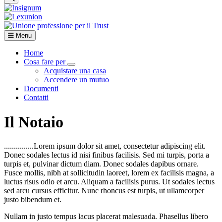
Menu
Home
Cosa fare per
Visualizza menù di secondo livello
Acquistare una casa
Accendere un mutuo
Documenti
Contatti
Il Notaio
...............Lorem ipsum dolor sit amet, consectetur adipiscing elit.
Donec sodales lectus id nisi finibus facilisis. Sed mi turpis, porta a
turpis et, pulvinar dictum diam. Donec sodales dapibus ornare.
Fusce mollis, nibh at sollicitudin laoreet, lorem ex facilisis magna, a
luctus risus odio et arcu. Aliquam a facilisis purus. Ut sodales lectus
sed arcu cursus efficitur. Nunc rhoncus est turpis, ut ullamcorper
justo bibendum et.
Nullam in justo tempus lacus placerat malesuada. Phasellus libero