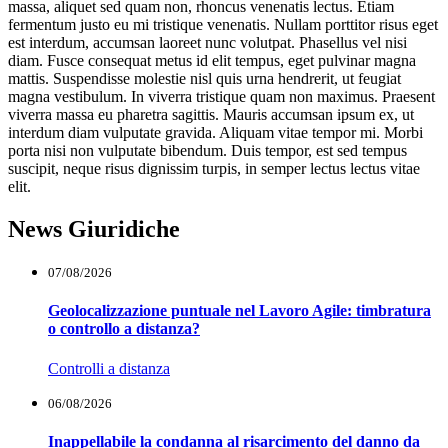
massa, aliquet sed quam non, rhoncus venenatis lectus. Etiam
fermentum justo eu mi tristique venenatis. Nullam porttitor risus eget
est interdum, accumsan laoreet nunc volutpat. Phasellus vel nisi
diam. Fusce consequat metus id elit tempus, eget pulvinar magna
mattis. Suspendisse molestie nisl quis urna hendrerit, ut feugiat
magna vestibulum. In viverra tristique quam non maximus. Praesent
viverra massa eu pharetra sagittis. Mauris accumsan ipsum ex, ut
interdum diam vulputate gravida. Aliquam vitae tempor mi. Morbi
porta nisi non vulputate bibendum. Duis tempor, est sed tempus
suscipit, neque risus dignissim turpis, in semper lectus lectus vitae
elit.
News Giuridiche
07/08/2026
Geolocalizzazione puntuale nel Lavoro Agile: timbratura
o controllo a distanza?
Controlli a distanza
06/08/2026
Inappellabile la condanna al risarcimento del danno da