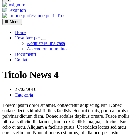
Menu
Home
Cosa fare per
Visualizza menù di secondo livello
Acquistare una casa
Accendere un mutuo
Documenti
Contatti
Titolo News 4
27/02/2019
Categoria
Lorem ipsum dolor sit amet, consectetur adipiscing elit. Donec
sodales lectus id nisi finibus facilisis. Sed mi turpis, porta a turpis et,
pulvinar dictum diam. Donec sodales dapibus ornare. Fusce mollis,
nibh at sollicitudin laoreet, lorem ex facilisis magna, a luctus risus
odio et arcu. Aliquam a facilisis purus. Ut sodales lectus sed arcu
cursus efficitur. Nunc rhoncus est turpis, ut ullamcorper justo