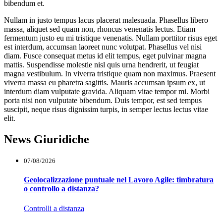
bibendum et.
Nullam in justo tempus lacus placerat malesuada. Phasellus libero
massa, aliquet sed quam non, rhoncus venenatis lectus. Etiam
fermentum justo eu mi tristique venenatis. Nullam porttitor risus eget
est interdum, accumsan laoreet nunc volutpat. Phasellus vel nisi
diam. Fusce consequat metus id elit tempus, eget pulvinar magna
mattis. Suspendisse molestie nisl quis urna hendrerit, ut feugiat
magna vestibulum. In viverra tristique quam non maximus. Praesent
viverra massa eu pharetra sagittis. Mauris accumsan ipsum ex, ut
interdum diam vulputate gravida. Aliquam vitae tempor mi. Morbi
porta nisi non vulputate bibendum. Duis tempor, est sed tempus
suscipit, neque risus dignissim turpis, in semper lectus lectus vitae
elit.
News Giuridiche
07/08/2026
Geolocalizzazione puntuale nel Lavoro Agile: timbratura
o controllo a distanza?
Controlli a distanza