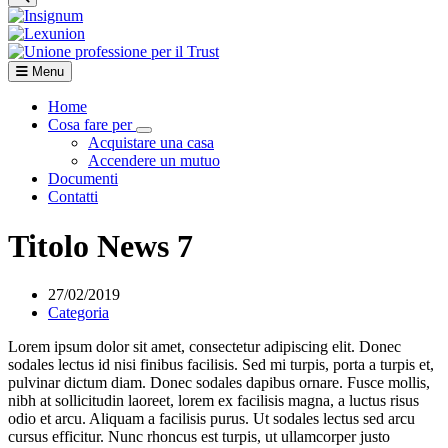
Menu
Home
Cosa fare per
Visualizza menù di secondo livello
Acquistare una casa
Accendere un mutuo
Documenti
Contatti
Titolo News 7
27/02/2019
Categoria
Lorem ipsum dolor sit amet, consectetur adipiscing elit. Donec
sodales lectus id nisi finibus facilisis. Sed mi turpis, porta a turpis et,
pulvinar dictum diam. Donec sodales dapibus ornare. Fusce mollis,
nibh at sollicitudin laoreet, lorem ex facilisis magna, a luctus risus
odio et arcu. Aliquam a facilisis purus. Ut sodales lectus sed arcu
cursus efficitur. Nunc rhoncus est turpis, ut ullamcorper justo