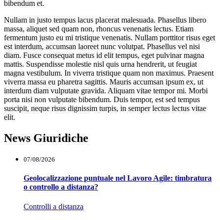
bibendum et.
Nullam in justo tempus lacus placerat malesuada. Phasellus libero
massa, aliquet sed quam non, rhoncus venenatis lectus. Etiam
fermentum justo eu mi tristique venenatis. Nullam porttitor risus eget
est interdum, accumsan laoreet nunc volutpat. Phasellus vel nisi
diam. Fusce consequat metus id elit tempus, eget pulvinar magna
mattis. Suspendisse molestie nisl quis urna hendrerit, ut feugiat
magna vestibulum. In viverra tristique quam non maximus. Praesent
viverra massa eu pharetra sagittis. Mauris accumsan ipsum ex, ut
interdum diam vulputate gravida. Aliquam vitae tempor mi. Morbi
porta nisi non vulputate bibendum. Duis tempor, est sed tempus
suscipit, neque risus dignissim turpis, in semper lectus lectus vitae
elit.
News Giuridiche
07/08/2026
Geolocalizzazione puntuale nel Lavoro Agile: timbratura
o controllo a distanza?
Controlli a distanza