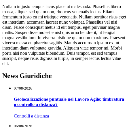
Nullam in justo tempus lacus placerat malesuada. Phasellus libero
massa, aliquet sed quam non, rhoncus venenatis lectus. Etiam
fermentum justo eu mi tristique venenatis. Nullam porttitor risus eget
est interdum, accumsan laoreet nunc volutpat. Phasellus vel nisi
diam. Fusce consequat metus id elit tempus, eget pulvinar magna
mattis. Suspendisse molestie nisl quis urna hendrerit, ut feugiat
magna vestibulum. In viverra tristique quam non maximus. Praesent
viverra massa eu pharetra sagittis. Mauris accumsan ipsum ex, ut
interdum diam vulputate gravida. Aliquam vitae tempor mi. Morbi
porta nisi non vulputate bibendum. Duis tempor, est sed tempus
suscipit, neque risus dignissim turpis, in semper lectus lectus vitae
elit.
News Giuridiche
07/08/2026
Geolocalizzazione puntuale nel Lavoro Agile: timbratura
o controllo a distanza?
Controlli a distanza
06/08/2026