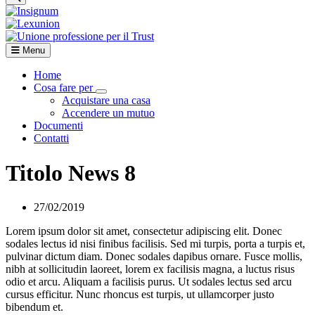
Menu
Home
Cosa fare per
Visualizza menù di secondo livello
Acquistare una casa
Accendere un mutuo
Documenti
Contatti
Titolo News 8
27/02/2019
Lorem ipsum dolor sit amet, consectetur adipiscing elit. Donec
sodales lectus id nisi finibus facilisis. Sed mi turpis, porta a turpis et,
pulvinar dictum diam. Donec sodales dapibus ornare. Fusce mollis,
nibh at sollicitudin laoreet, lorem ex facilisis magna, a luctus risus
odio et arcu. Aliquam a facilisis purus. Ut sodales lectus sed arcu
cursus efficitur. Nunc rhoncus est turpis, ut ullamcorper justo
bibendum et.